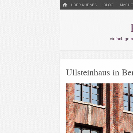
Menü
HOME
WECHSELN SIE ZUM INHALT
ÜBER KUDABA
BLOG
MACHEN
einfach gem
Ullsteinhaus in Be