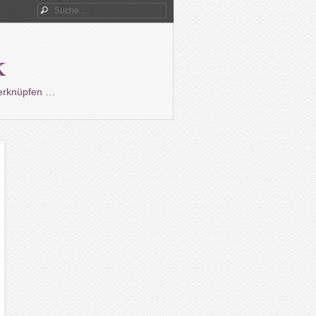
Suche
k
verknüpfen …