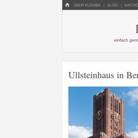
Menü
HOME
WECHSELN SIE ZUM INHALT
ÜBER KUDABA
BLOG
MACHEN
einfach gem
Ullsteinhaus in Be