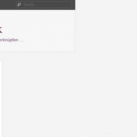
Suche
k
verknüpfen …