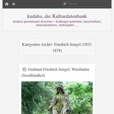
Menü
HOME
Suche
WECHSELN SIE ZUM INHALT
kudaba, die Kulturdatenbank
einfach gemeinsam forschen – Kulturgut sammeln, beschreiben,
dokumentieren, verknüpfen …
Kategorien-Archiv:
Friedrich Sengel (1852-
1878)
Grabmal Friedrich Sengel, Wiesbaden
(Nordfriedhof)