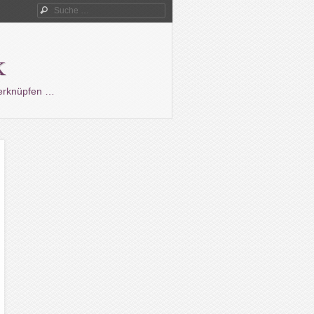
Suche
k
verknüpfen …