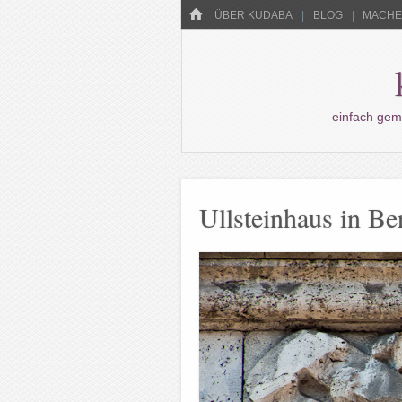
Menü
HOME
WECHSELN SIE ZUM INHALT
ÜBER KUDABA
BLOG
MACHEN
einfach gem
Ullsteinhaus in Be