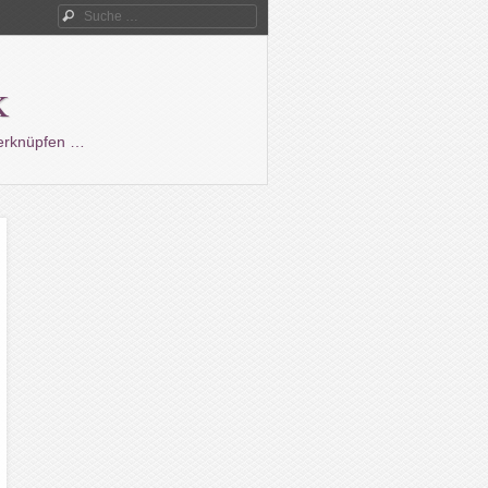
Suche
k
verknüpfen …