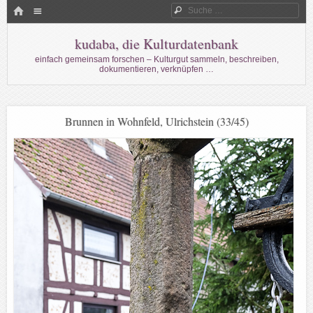
Menü
HOME
Suche
WECHSELN SIE ZUM INHALT
kudaba, die Kulturdatenbank
einfach gemeinsam forschen – Kulturgut sammeln, beschreiben,
dokumentieren, verknüpfen …
Brunnen in Wohnfeld, Ulrichstein (33/45)