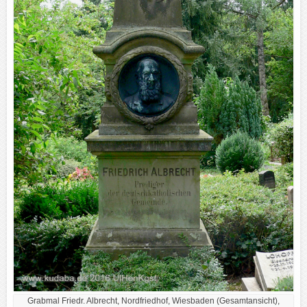
Grabmal Friedr. Albrecht, Nordfriedhof, Wiesbaden (Gesamtansicht),