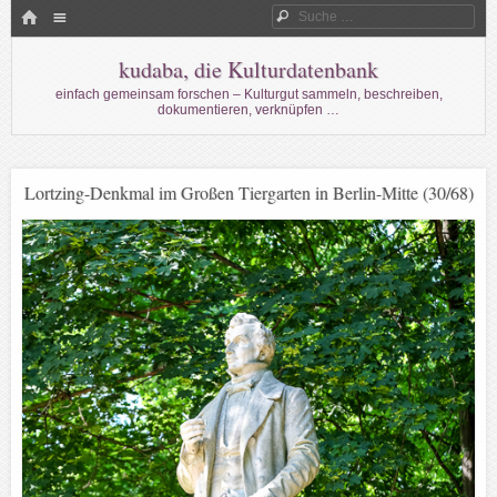
Menü
HOME
Suche
WECHSELN SIE ZUM INHALT
kudaba, die Kulturdatenbank
einfach gemeinsam forschen – Kulturgut sammeln, beschreiben,
dokumentieren, verknüpfen …
Lortzing-Denkmal im Großen Tiergarten in Berlin-Mitte (30/68)