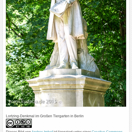
Lortzing-Denkmal im Großen Tiergarten in Berlin
Dieses Bild
von
Andres Imhof
ist lizenziert unter einer
Creative Commons