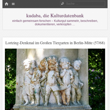
Menü
HOME
Suche
WECHSELN SIE ZUM INHALT
kudaba, die Kulturdatenbank
einfach gemeinsam forschen – Kulturgut sammeln, beschreiben,
dokumentieren, verknüpfen …
Lortzing-Denkmal im Großen Tiergarten in Berlin-Mitte (57/68)