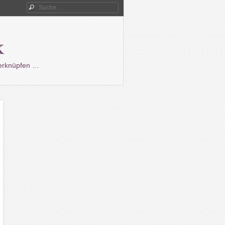
Suche
k
verknüpfen …