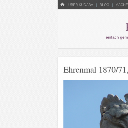
Menü
HOME
WECHSELN SIE ZUM INHALT
ÜBER KUDABA
BLOG
MACHEN
einfach gem
Ehrenmal 1870/71,