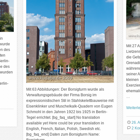
in
 wurde
Mit 27 
en des
Lietzen
kten
die Gef
rlin-
Grenadi
me des
während
 wurden
seiner 
kleinen
erlin-
Exerzie
Mit 63 Abbildungen: Der Borsigturm wurde als
ehemali
Verwaltungsgebäude der Firma Borsig im
…
expressionistischen Stil in Stahlskelettbauweise mit
Eisenklinker und Muschelkalk-Quadern von Eugen
Weiterl
Schmohl in den Jahren 1922 bis 1925 in Berlin-
Tegel errichtet. [bg_faq_start] No translation
26. A
available yet Here could be your translation in
2 Ko
English, French, Italian, Polish, Swedish etc.
[bg_faq_end] Daten zum Borsigturm Name: