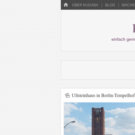
Menü
HOME
WECHSELN SIE ZUM INHALT
ÜBER KUDABA
BLOG
MACHEN
einfach gem
Ullsteinhaus in Berlin-Tempelhof