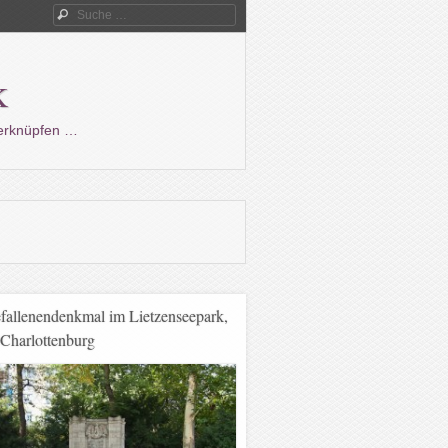
Suche
k
verknüpfen …
fallenendenkmal im Lietzenseepark,
-Charlottenburg