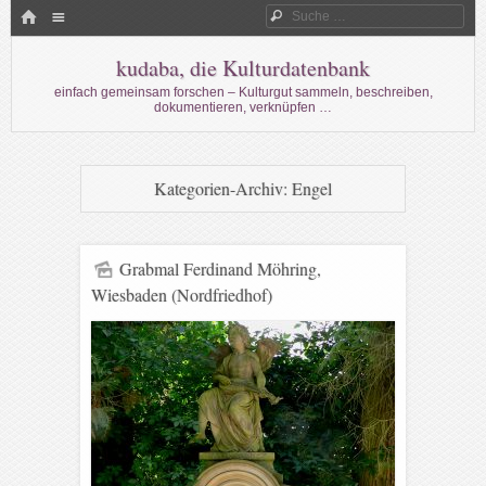
Menü
HOME
Suche
WECHSELN SIE ZUM INHALT
kudaba, die Kulturdatenbank
einfach gemeinsam forschen – Kulturgut sammeln, beschreiben,
dokumentieren, verknüpfen …
Kategorien-Archiv:
Engel
Grabmal Ferdinand Möhring,
Wiesbaden (Nordfriedhof)