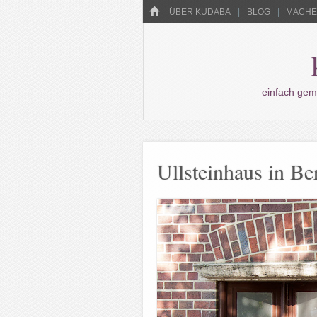
Menü
HOME
WECHSELN SIE ZUM INHALT
ÜBER KUDABA
BLOG
MACHEN
einfach gem
Ullsteinhaus in Be