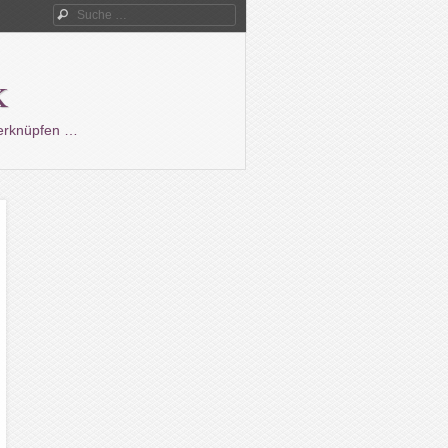
Suche
k
verknüpfen …