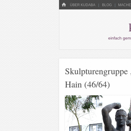
Menü
HOME
WECHSELN SIE ZUM INHALT
ÜBER KUDABA
BLOG
MACHEN
einfach gem
Skulpturengruppe
Hain (46/64)