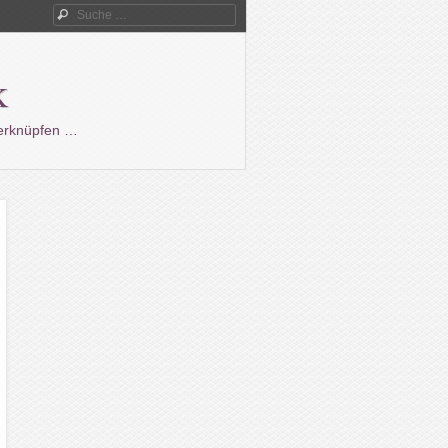
Suche
k
verknüpfen …