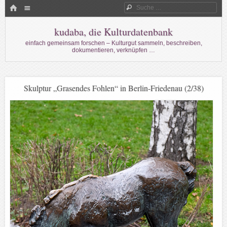
Menü
HOME
Suche
WECHSELN SIE ZUM INHALT
kudaba, die Kulturdatenbank
einfach gemeinsam forschen – Kulturgut sammeln, beschreiben,
dokumentieren, verknüpfen …
Skulptur „Grasendes Fohlen“ in Berlin-Friedenau (2/38)