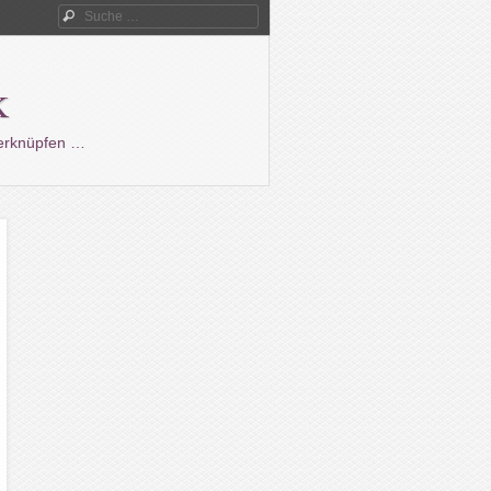
Suche
k
verknüpfen …