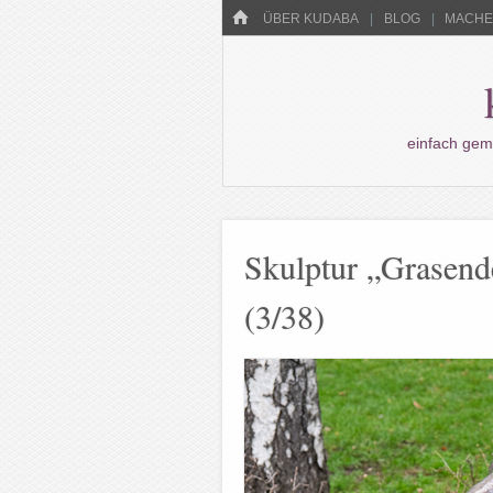
Menü
HOME
WECHSELN SIE ZUM INHALT
ÜBER KUDABA
BLOG
MACHEN
einfach gem
Skulptur „Grasend
(3/38)