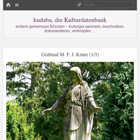
Menü
HOME
Suche
WECHSELN SIE ZUM INHALT
kudaba, die Kulturdatenbank
einfach gemeinsam forschen – Kulturgut sammeln, beschreiben,
dokumentieren, verknüpfen …
Grabmal M. F. J. Kranz (1/3)