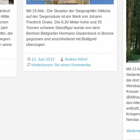
kränzt
Mit 19 Abb.: Die Skulptur der Siegesgöttin Viktoria
-Mitte
auf der Siegessäule ist ein Werk von Johann
schen
Friedrich Drake. Die 8,30 Meter hohe und 35
 Jahr
Tonnen schwere Standfigur wurde von dem
tin, die
Berliner Bildgießer Hermann Gladenbeck in Bronze
iegers
gegossen und anschließend mit Blattgold
in seine
überzogen.
13. Juni 2015
Andres Imhof
Hinterlassen Sie einen Kommentar
Mit 13 
Gedenke
die dor
Wiesbad
Knauer 
(Bildha
des Alt
enthüllt
Krieger
Nerotal
Weiterl