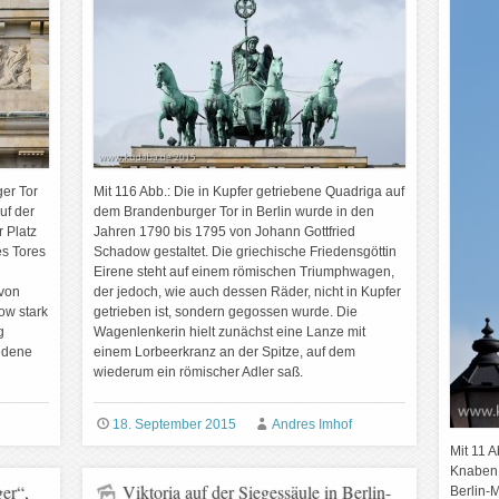
ger Tor
Mit 116 Abb.: Die in Kupfer getriebene Quadriga auf
uf der
dem Brandenburger Tor in Berlin wurde in den
r Platz
Jahren 1790 bis 1795 von Johann Gottfried
es Tores
Schadow gestaltet. Die griechische Friedensgöttin
Eirene steht auf einem römischen Triumphwagen,
 von
der jedoch, wie auch dessen Räder, nicht in Kupfer
ow stark
getrieben ist, sondern gegossen wurde. Die
g
Wagenlenkerin hielt zunächst eine Lanze mit
iedene
einem Lorbeerkranz an der Spitze, auf dem
wiederum ein römischer Adler saß.
18. September 2015
Andres Imhof
Mit 11 A
Knaben 
er“,
Viktoria auf der Siegessäule in Berlin-
Berlin-M