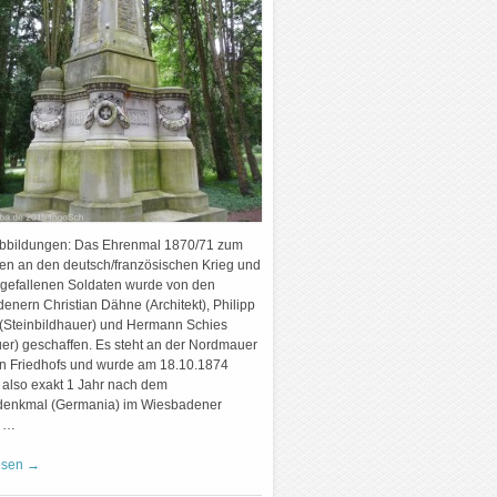
Abbildungen: Das Ehrenmal 1870/71 zum
n an den deutsch/französischen Krieg und
t gefallenen Soldaten wurde von den
enern Christian Dähne (Architekt), Philipp
(Steinbildhauer) und Hermann Schies
uer) geschaffen. Es steht an der Nordmauer
en Friedhofs und wurde am 18.10.1874
, also exakt 1 Jahr nach dem
denkmal (Germania) im Wiesbadener
. …
esen
→