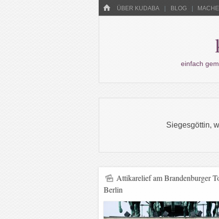
Menü
HOME
WECHSELN SIE ZUM INHALT
ÜBER KUDABA
BLOG
MACHEN
einfach gem
Siegesgöttin, w
Attikarelief am Brandenburger To
Berlin