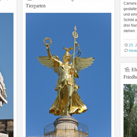
Carrara-
Tiergarten
gestalt
und eine
Schild 
drei Na
stehen.
25. 
Hint
Eh
Friedh