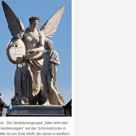
bb.: Die Skulpturengruppe „Nike lehrt den
Heldensagen“ auf der Schlossbrücke in
itte ist von Emil Wolff, der diese in weißem