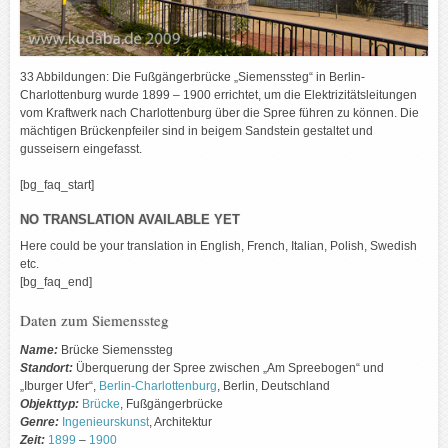
33 Abbildungen: Die Fußgängerbrücke „Siemenssteg“ in Berlin-
Charlottenburg wurde 1899 – 1900 errichtet, um die Elektrizitätsleitungen
vom Kraftwerk nach Charlottenburg über die Spree führen zu können. Die
mächtigen Brückenpfeiler sind in beigem Sandstein gestaltet und
gusseisern eingefasst.
[bg_faq_start]
NO TRANSLATION AVAILABLE YET
Here could be your translation in English, French, Italian, Polish, Swedish
etc.
[bg_faq_end]
Daten zum Siemenssteg
Name:
Brücke Siemenssteg
Standort:
Überquerung der Spree zwischen „Am Spreebogen“ und
„Iburger Ufer“,
Berlin-Charlottenburg
, Berlin, Deutschland
Objekttyp:
Brücke
, Fußgängerbrücke
Genre:
Ingenieurskunst
, Architektur
Zeit:
1899
–
1900