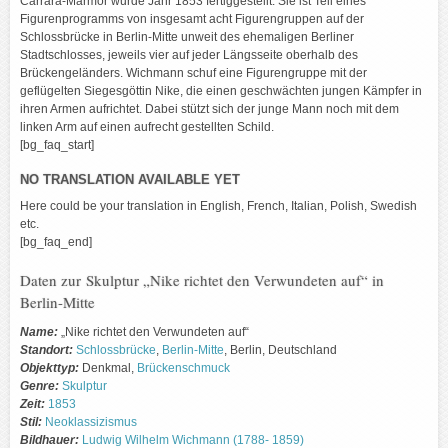
Carrara-Marmor wurde Jahr 1853 fertiggestellt. Sie ist Teil eines
Figurenprogramms von insgesamt acht Figurengruppen auf der
Schlossbrücke in Berlin-Mitte unweit des ehemaligen Berliner
Stadtschlosses, jeweils vier auf jeder Längsseite oberhalb des
Brückengeländers. Wichmann schuf eine Figurengruppe mit der
geflügelten Siegesgöttin Nike, die einen geschwächten jungen Kämpfer in
ihren Armen aufrichtet. Dabei stützt sich der junge Mann noch mit dem
linken Arm auf einen aufrecht gestellten Schild.
[bg_faq_start]
NO TRANSLATION AVAILABLE YET
Here could be your translation in English, French, Italian, Polish, Swedish
etc.
[bg_faq_end]
Daten zur Skulptur „Nike richtet den Verwundeten auf“ in
Berlin-Mitte
Name:
„Nike richtet den Verwundeten auf“
Standort:
Schlossbrücke
,
Berlin-Mitte
, Berlin, Deutschland
Objekttyp:
Denkmal,
Brückenschmuck
Genre:
Skulptur
Zeit:
1853
Stil:
Neoklassizismus
Bildhauer:
Ludwig Wilhelm Wichmann (1788- 1859)