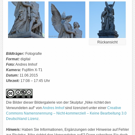
Rückansicht
Bildträger:
Fotografie
Format:
digital
Foto:
Andres Imhof
Kamera:
Fujifilm X-T1
Datum:
11.06.2015
Uhrzeit:
17:08 – 17:45 Uhr
Die Bilder dieser Bildergalerie von der Skulptur „Nike richtet den
Verwundeten auf“ von
Andres Imhof
sind lizenziert unter einer
Creative
Commons Namensnennung – Nicht-kommerziell – Keine Bearbeitung 3.0
Deutschland Lizenz
.
Hinweis:
Haben Sie Informationen, Ergänzungen oder Hinweise auf Fehler
zur Skulptur „Nike richtet den Verwundeten auf“? Dann schreiben Sie doch