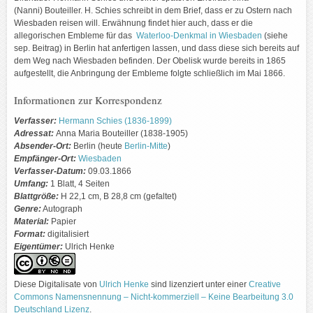
(Nanni) Bouteiller. H. Schies schreibt in dem Brief, dass er zu Ostern nach
Wiesbaden reisen will. Erwähnung findet hier auch, dass er die
allegorischen Embleme für das
Waterloo-Denkmal in Wiesbaden
(siehe
sep. Beitrag) in Berlin hat anfertigen lassen, und dass diese sich bereits auf
dem Weg nach Wiesbaden befinden. Der Obelisk wurde bereits in 1865
aufgestellt, die Anbringung der Embleme folgte schließlich im Mai 1866.
Informationen zur Korrespondenz
Verfasser:
Hermann Schies (1836-1899)
Adressat:
Anna Maria Bouteiller (1838-1905)
Absender-Ort:
Berlin (heute
Berlin-Mitte
)
Empfänger-Ort:
Wiesbaden
Verfasser-Datum:
09.03.1866
Umfang:
1 Blatt, 4 Seiten
Blattgröße:
H 22,1 cm, B 28,8 cm (gefaltet)
Genre:
Autograph
Material:
Papier
Format:
digitalisiert
Eigentümer:
Ulrich Henke
Diese Digitalisate von
Ulrich Henke
sind lizenziert unter einer
Creative
Commons Namensnennung – Nicht-kommerziell – Keine Bearbeitung 3.0
Deutschland Lizenz
.