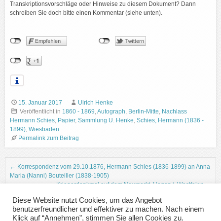
Transkriptionsvorschläge oder Hinweise zu diesem Dokument? Dann
schreiben Sie doch bitte einen Kommentar (siehe unten).
15. Januar 2017
Ulrich Henke
Veröffentlicht in
1860 - 1869
,
Autograph
,
Berlin-Mitte
,
Nachlass
Hermann Schies
,
Papier
,
Sammlung U. Henke
,
Schies, Hermann (1836 -
1899)
,
Wiesbaden
Permalink zum Beitrag
Beitrags-Navigation
←
Korrespondenz vom 29.10.1876, Hermann Schies (1836-1899) an Anna
Maria (Nanni) Bouteiller (1838-1905)
Kriegerdenkmal auf dem Neumarkt, Hagen i. Westfalen
→
Diese Website nutzt Cookies, um das Angebot
benutzerfreundlicher und effektiver zu machen. Nach einem
Klick auf “Annehmen”, stimmen Sie allen Cookies zu.