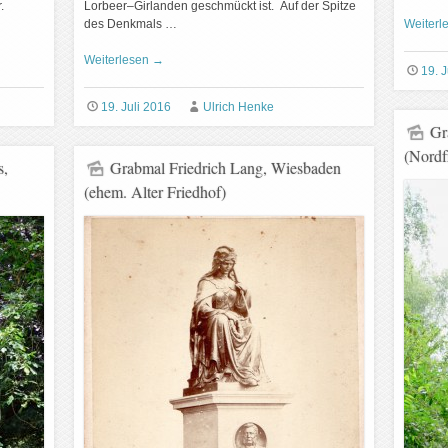
.
Lorbeer–Girlanden geschmückt ist. Auf der Spitze
des Denkmals …
Weiterl
Weiterlesen
→
19. J
19. Juli 2016
Ulrich Henke
Gr
(Nordf
s,
Grabmal Friedrich Lang, Wiesbaden
(ehem. Alter Friedhof)