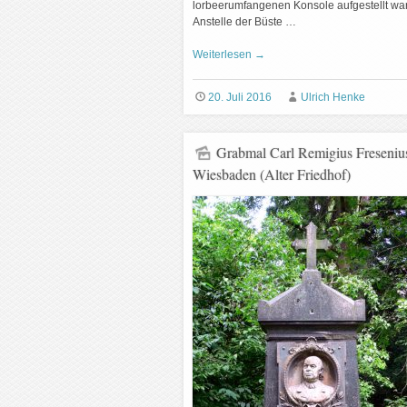
lorbeerumfangenen Konsole aufgestellt war
Anstelle der Büste …
Weiterlesen
→
20. Juli 2016
Ulrich Henke
Grabmal Carl Remigius Freseniu
Wiesbaden (Alter Friedhof)