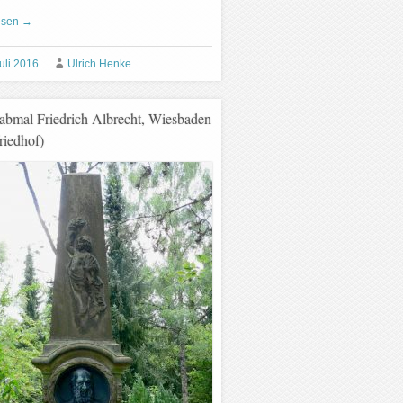
esen
→
uli 2016
Ulrich Henke
abmal Friedrich Albrecht, Wiesbaden
riedhof)