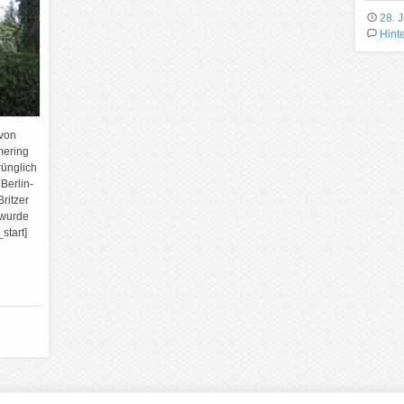
28. J
Hint
 von
mering
rünglich
Berlin-
ritzer
 wurde
start]