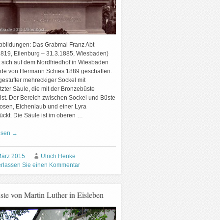
Abbildungen: Das Grabmal Franz Abt
1819, Eilenburg – 31.3.1885, Wiesbaden)
t sich auf dem Nordfriedhof in Wiesbaden
de von Hermann Schies 1889 geschaffen.
 gestufter mehreckiger Sockel mit
tzter Säule, die mit der Bronzebüste
 ist. Der Bereich zwischen Sockel und Büste
Rosen, Eichenlaub und einer Lyra
ckt. Die Säule ist im oberen …
esen
→
März 2015
Ulrich Henke
erlassen Sie einen Kommentar
ste von Martin Luther in Eisleben