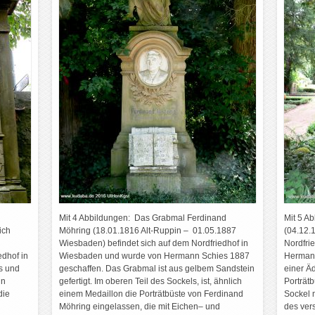
Mit 4 Abbildungen: Das Grabmal Ferdinand
Mit 5 A
ich
Möhring (18.01.1816 Alt-Ruppin – 01.05.1887
(04.12.
Wiesbaden) befindet sich auf dem Nordfriedhof in
Nordfri
edhof in
Wiesbaden und wurde von Hermann Schies 1887
Hermann
s und
geschaffen. Das Grabmal ist aus gelbem Sandstein
einer Äd
in
gefertigt. Im oberen Teil des Sockels, ist, ähnlich
Porträt
die
einem Medaillon die Porträtbüste von Ferdinand
Sockel 
Möhring eingelassen, die mit Eichen– und
des ver