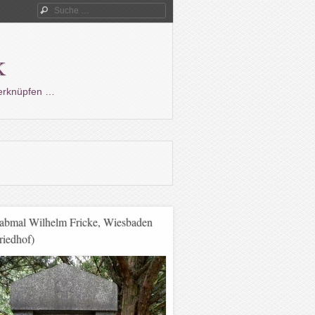
Suche
k
verknüpfen …
abmal Wilhelm Fricke, Wiesbaden
riedhof)