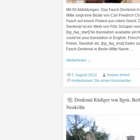
Mit 50 Abbildungen: Das Fasch-Denkmal in 
Mitte zeigt eine Büste von Carl Friedrich Ch
Fasch auf einem Podest aus rotem Granit. 
Denkmal ist ein Werk von Fritz Schaper vo
[bg_faq_start] No translation available yet 
could be your translation in English, French, 
Polish, Swedish etc. [bg_faq_end] Daten z
Fasch-Denkmal in Berlin-Mitte Name: …
Weiterlesen
→
5. August 2012
Andres Imhof
Hinterlassen Sie einen Kommentar
Denkmal Rüdiger von Ilgen, Berl
Neukölln