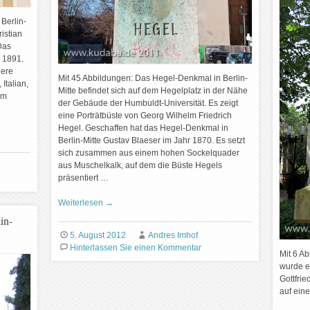
Berlin-
ristian
Das
n 1891.
Here
Mit 45 Abbildungen: Das Hegel-Denkmal in Berlin-
Italian,
Mitte befindet sich auf dem Hegelplatz in der Nähe
um
der Gebäude der Humbuldt-Universität. Es zeigt
eine Porträtbüste von Georg Wilhelm Friedrich
Hegel. Geschaffen hat das Hegel-Denkmal in
Berlin-Mitte Gustav Blaeser im Jahr 1870. Es setzt
sich zusammen aus einem hohen Sockelquader
aus Muschelkalk, auf dem die Büste Hegels
präsentiert …
Weiterlesen
→
in-
5. August 2012
Andres Imhof
Hinterlassen Sie einen Kommentar
Mit 6 A
wurde e
Gottfri
auf ein