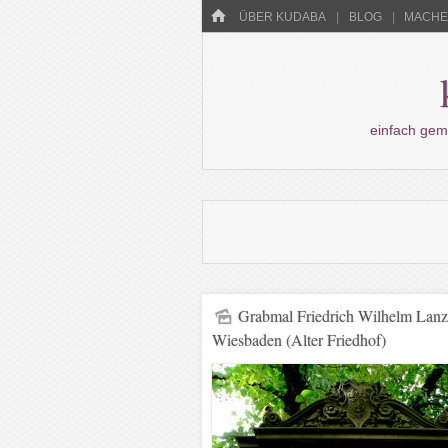
Menü
HOME
WECHSELN SIE ZUM INHALT
ÜBER KUDABA
BLOG
MACHEN
einfach gem
Grabmal Friedrich Wilhelm Lanz
Wiesbaden (Alter Friedhof)