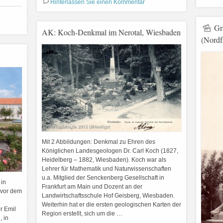
Hinterlassen Sie einen Kommentar
Gr
AK: Koch-Denkmal im Nerotal, Wiesbaden
(Nordf
Mit 2 Abbildungen: Denkmal zu Ehren des
Königlichen Landesgeologen Dr. Carl Koch (1827,
Heidelberg – 1882, Wiesbaden). Koch war als
Lehrer für Mathematik und Naturwissenschaften
u.a. Mitglied der Senckenberg Gesellschaft in
 in
Frankfurt am Main und Dozent an der
 vor dem
Landwirtschaftsschule Hof Geisberg, Wiesbaden.
Weiterhin hat er die ersten geologischen Karten der
r Emil
Region erstellt, sich um die …
, in