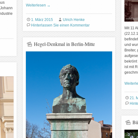
aus
Weiterlesen
→
 Johann
ndustrie
1. März 2015
Ulrich Henke
Hinterlassen Sie einen Kommentar
Mit 11 
(22.12.
befinde
Hegel-Denkmal in Berlin-Mitte
und wur
Breiter,
aufgese
bekrönt
ist mit 
geschmü
Weiterl
21. 
Hint
Bü