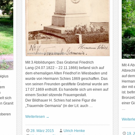
Mit 3 Abbildungen: Das Grabmal Friedrich
Mit 4 A
Lang (24.07.1822 – 22.11.1866) befand sich auf
Albrech
dem ehemaligen Alten Friedhof in Wiesbaden und
auf dem
igius
wurde von Hermann Schies 1869 geschaffen. Das
Hermann
–
von seinen Freunden gestiftete Grabmal wurde am
der mit
dem
17.07.1869 enthüllt. Es handelte sich um einen auf
ist. bef
n
einem Sockel sitzende Frauengestalt.
Bronzebü
lt sich
Der Bildhauer H. Schies hat seine Figur die
einer G
n Granit
„Trauernde Germania“ (in der Lit. auch …
…
 oberen
Weiterlesen
→
Weiterl
28. März 2015
Ulrich Henke
19. J