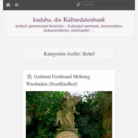
Menü
HOME
Suche
WECHSELN SIE ZUM INHALT
kudaba, die Kulturdatenbank
einfach gemeinsam forschen – Kulturgut sammeln, beschreiben,
dokumentieren, verknüpfen …
Kategorien-Archiv:
Relief
Grabmal Ferdinand Möhring,
Wiesbaden (Nordfriedhof)